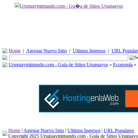
Home
|
Agregar Nuevo Sitio
|
Ultimos Ingresos
|
URL Popular
Uruguaymimundo.com - Guía de Sitios Uruguayos
»
Economía
» 
Home
|
Agregar Nuevo Sitio
|
Ultimos Ingresos
|
URL Populares
Copyright 2025 Uruguaymimundo.com - Guía de Sitios Uruguayo