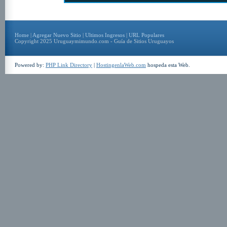
Home
|
Agregar Nuevo Sitio
|
Ultimos Ingresos
|
URL Populares
Copyright 2025 Uruguaymimundo.com - Guía de Sitios Uruguayos
Powered by:
PHP Link Directory
|
HostingenlaWeb.com
hospeda esta Web.