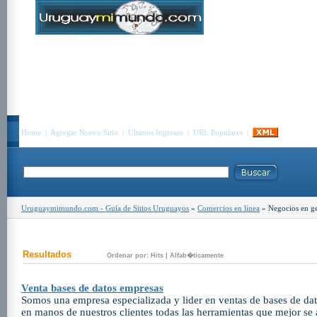
Home
|
Agregar Nuevo Sitio
|
Ultimos Ingresos
|
URL Populares
|
Uruguaymimundo.com - Guía de Sitios Uruguayos
»
Comercios en línea
» Negocios en ge
Resultados
Ordenar por:
Hits
|
Alfab�ticamente
Venta bases de datos empresas
Somos una empresa especializada y lider en ventas de bases de d
en manos de nuestros clientes todas las herramientas que mejor se 