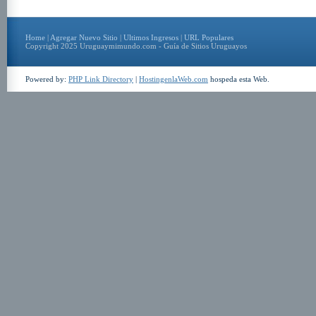
Home
|
Agregar Nuevo Sitio
|
Ultimos Ingresos
|
URL Populares
Copyright 2025 Uruguaymimundo.com - Guía de Sitios Uruguayos
Powered by:
PHP Link Directory
|
HostingenlaWeb.com
hospeda esta Web.