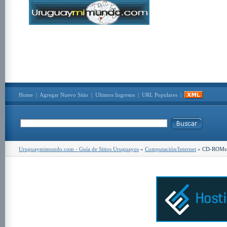
Home
|
Agregar Nuevo Sitio
|
Ultimos Ingresos
|
URL Populares
|
Uruguaymimundo.com - Guía de Sitios Uruguayos
»
Computación/Internet
» CD-ROMs