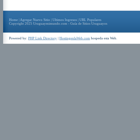
Home
|
Agregar Nuevo Sitio
|
Ultimos Ingresos
|
URL Populares
Copyright 2025 Uruguaymimundo.com - Guía de Sitios Uruguayos
Powered by:
PHP Link Directory
|
HostingenlaWeb.com
hospeda esta Web.