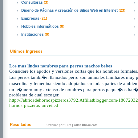
Consultoras
(3)
Diseño de Páginas y creación de Sitios Web en Internet
(23)
Empresas
(21)
Hobbies informáticos
(0)
Instituciones
(0)
Ultimos Ingresos
Los mas lindos nombres para perros machos bebes
Considere los apodos y versiones cortas que los nombres formales,
Los perros tambi�n llamados perro son animales familiares muy po
masculina y femenina siendo adoptados en todas partes de ambi
un n�mero muy extenso de nombres para perros peque�os har�a
problema de cual escoger.
http://Fabricadehornospizzeros3792.Affiliatblogger.com/18072032
hornos-pizzeros-unveiled
Resultados
Ordenar por:
Hits
|
Alfab�ticamente