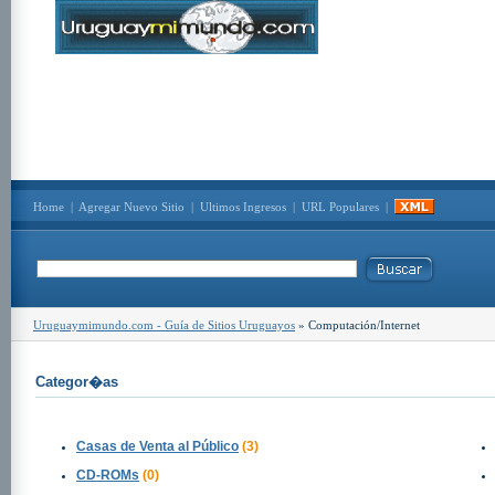
Home
|
Agregar Nuevo Sitio
|
Ultimos Ingresos
|
URL Populares
|
Uruguaymimundo.com - Guía de Sitios Uruguayos
» Computación/Internet
Categor�as
Casas de Venta al Público
(3)
CD-ROMs
(0)